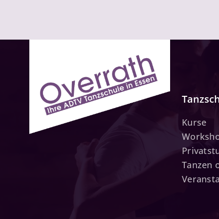
Tanzsc
Kurse
Worksh
Privats
Tanzen 
Veranst