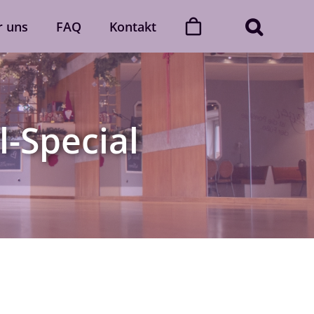
r uns
FAQ
Kontakt
ner
Dance with friends
Der „Dance with friends“-Club
l-Special
Mehr erfahren
Gutscheine
gerne
Verschenke unvergessliche
 Auch
Momente voller Rhythmus und
lich.
Leidenschaft.
Gutscheine ansehen