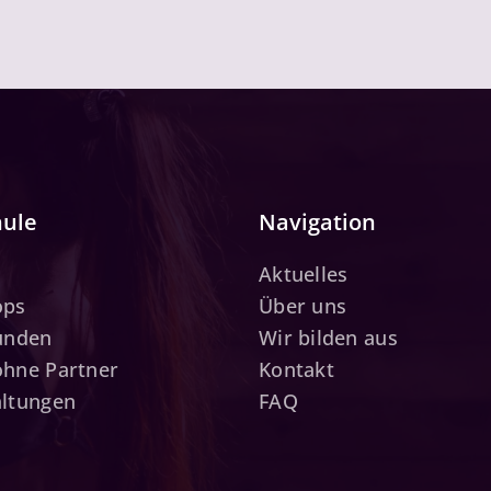
hule
Navigation
Aktuelles
ops
Über uns
tunden
Wir bilden aus
ohne Partner
Kontakt
altungen
FAQ