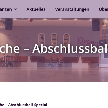
anzen
Aktuelles
Veranstaltungen
Übe
kshops
Tanzen ohne Part
rd
Line Dance
che – Abschlussbal
Single-Anmeldung
ox
Privatstunden
Nach Verfügbarkeit auch 
ein
bei eurem Wunschtrainer.
als Singleprivatstunde mög
Jetzt anfragen
he – Abschlussball-Special