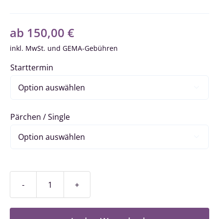
ab
150,00
€
inkl. MwSt.
Starttermin

Pärchen / Single

Fortschrittkurs
/
Stufe