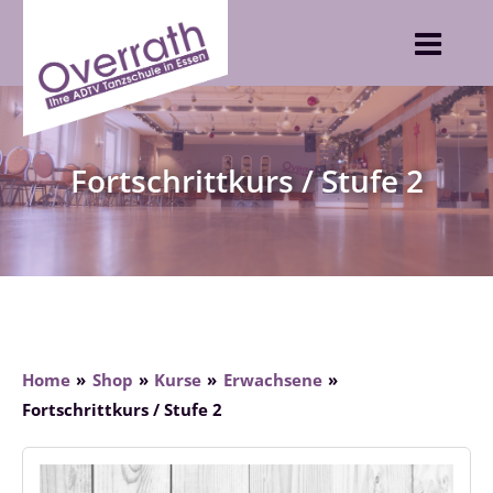
Skip
to
content
Fortschrittkurs / Stufe 2
Home
Shop
Kurse
Erwachsene
Fortschrittkurs / Stufe 2