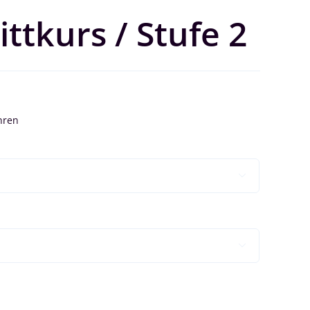
ittkurs / Stufe 2

