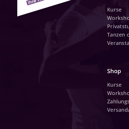
Kurse
Worksh
Privats
Tanzen 
Veranst
Shop
Kurse
Worksh
Zahlung
Versand