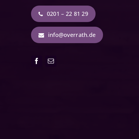
0201 – 22 81 29
info@overrath.de