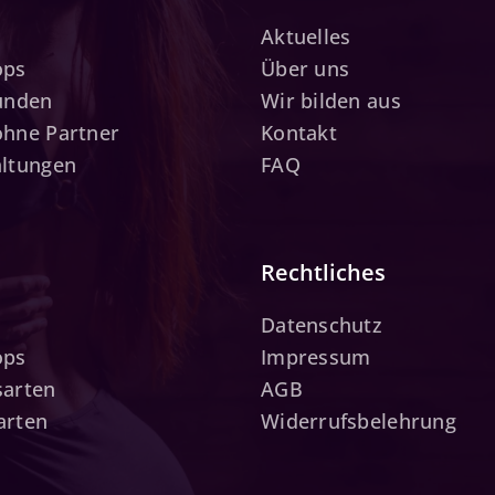
Aktuelles
ops
Über uns
tunden
Wir bilden aus
ohne Partner
Kontakt
altungen
FAQ
Rechtliches
Datenschutz
ops
Impressum
sarten
AGB
arten
Widerrufsbelehrung