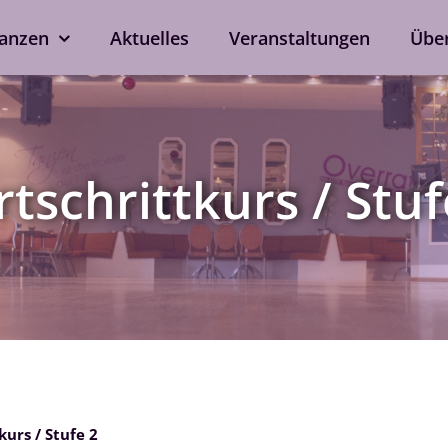
anzen
Aktuelles
Veranstaltungen
Übe
kshops
Tanzen ohne Part
rd
Line Dance
rtschrittkurs / Stuf
Single-Anmeldung
ox
Privatstunden
Nach Verfügbarkeit auch 
ein
bei eurem Wunschtrainer.
als Singleprivatstunde mög
Jetzt anfragen
kurs / Stufe 2