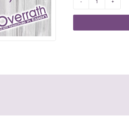
Fortschrittkurs
/
Stufe
2
Menge