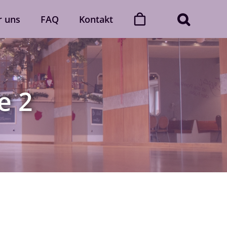
r uns
FAQ
Kontakt
ner
Dance with friends
Der „Dance with friends“-Club
e 2
Mehr erfahren
Gutscheine
gerne
Verschenke unvergessliche
 Auch
Momente voller Rhythmus und
lich.
Leidenschaft.
Gutscheine ansehen