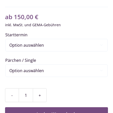
ab
150,00
€
inkl. MwSt.
Starttermin

Pärchen / Single

Fortschrittkurs
/
Stufe