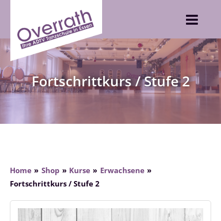
Skip
to
content
Fortschrittkurs / Stufe 2
Home
Shop
Kurse
Erwachsene
Fortschrittkurs / Stufe 2