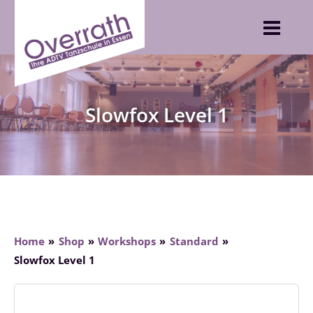
Skip
to
content
Slowfox Level 1
Home
Shop
Workshops
Standard
Slowfox Level 1