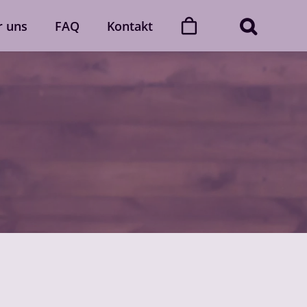
r uns
FAQ
Kontakt
ner
Dance with friends
Der „Dance with friends“-Club
Mehr erfahren
Gutscheine
gerne
Verschenke unvergessliche
 Auch
Momente voller Rhythmus und
lich.
Leidenschaft.
Gutscheine ansehen