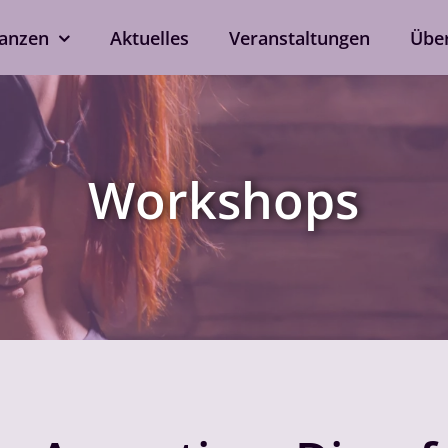
anzen
Aktuelles
Veranstaltungen
Übe
kshops
Tanzen ohne Part
rd
Line Dance
Workshops
Single-Anmeldung
ox
Privatstunden
Nach Verfügbarkeit auch 
ein
bei eurem Wunschtrainer.
als Singleprivatstunde mög
Jetzt anfragen