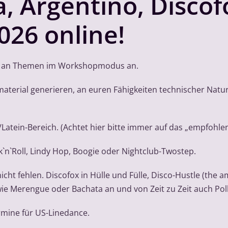
sa, Argentino, Disco
26 online!
um an Themen im Workshopmodus an.
material generieren, an euren Fähigkeiten technischer Nat
tein-Bereich. (Achtet hier bitte immer auf das „empfohlen
k`n`Roll, Lindy Hop, Boogie oder Nightclub-Twostep.
icht fehlen. Discofox in Hülle und Fülle, Disco-Hustle (the 
ie Merengue oder Bachata an und von Zeit zu Zeit auch Pol
rmine für US-Linedance.