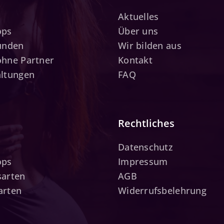
Aktuelles
ops
Über uns
tunden
Wir bilden aus
ohne Partner
Kontakt
altungen
FAQ
Rechtliches
Datenschutz
ops
Impressum
sarten
AGB
arten
Widerrufsbelehrung