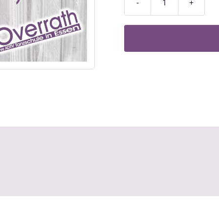
Fortschrittkurs
/
Stufe
2
Menge