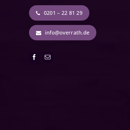
0201 – 22 81 29
info@overrath.de