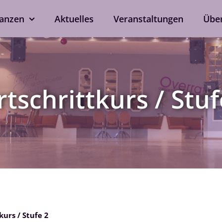
anzen
Aktuelles
Veranstaltungen
Übe
kshops
Tanzen ohne Part
rd
Line Dance
rtschrittkurs / Stuf
Single-Anmeldung
ox
Privatstunden
Nach Verfügbarkeit auch 
ein
bei eurem Wunschtrainer.
als Singleprivatstunde mög
Jetzt anfragen
kurs / Stufe 2