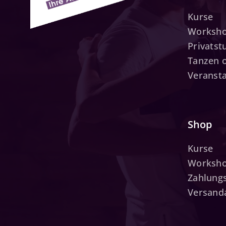
Kurse
Worksh
Privats
Tanzen 
Veranst
Shop
Kurse
Worksh
Zahlung
Versand