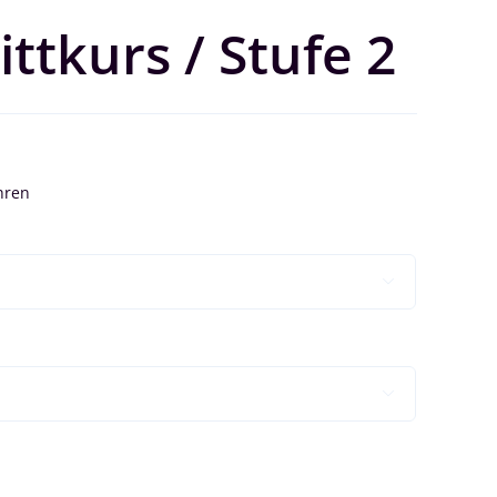
ittkurs / Stufe 2

