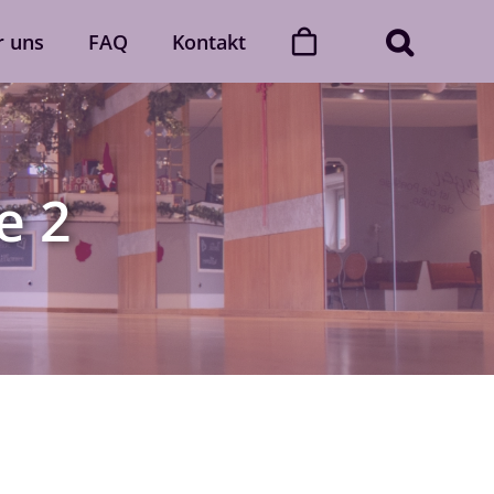
r uns
FAQ
Kontakt
ner
Dance with friends
Der „Dance with friends“-Club
e 2
Mehr erfahren
Gutscheine
gerne
Verschenke unvergessliche
 Auch
Momente voller Rhythmus und
lich.
Leidenschaft.
Gutscheine ansehen