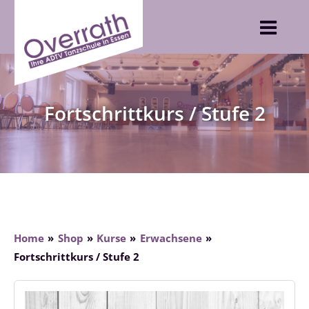
Skip
to
content
Fortschrittkurs / Stufe 2
Home
Shop
Kurse
Erwachsene
Fortschrittkurs / Stufe 2