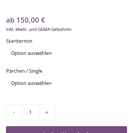
ab
150,00
€
inkl. MwSt.
Starttermin

Pärchen / Single

Fortschrittkurs
/
Stufe