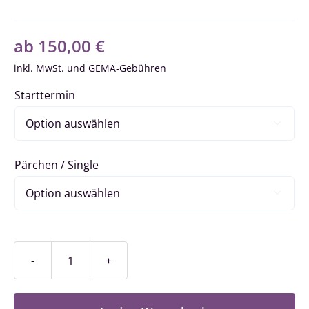
ab
150,00
€
inkl. MwSt.
Starttermin

Pärchen / Single

Fortschrittkurs
/
Stufe