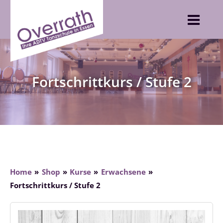
Skip
to
content
Fortschrittkurs / Stufe 2
Home
Shop
Kurse
Erwachsene
Fortschrittkurs / Stufe 2