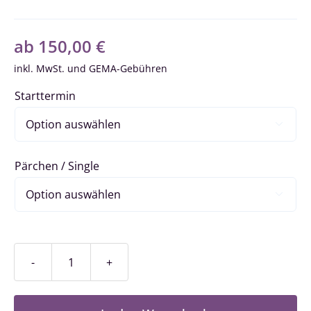
ab
150,00
€
inkl. MwSt.
Starttermin

Pärchen / Single

Fortschrittkurs
/
Stufe