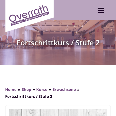
Skip
to
content
Fortschrittkurs / Stufe 2
Home
Shop
Kurse
Erwachsene
Fortschrittkurs / Stufe 2