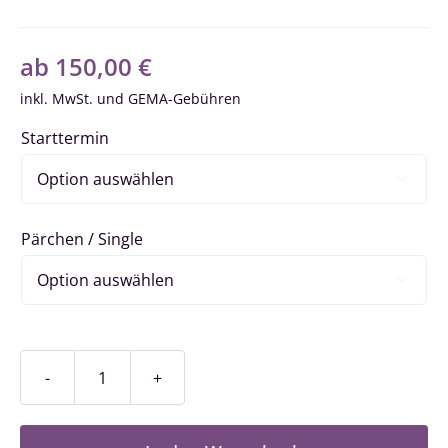
ab
150,00
€
inkl. MwSt.
Starttermin

Pärchen / Single

Fortschrittkurs
/
Stufe