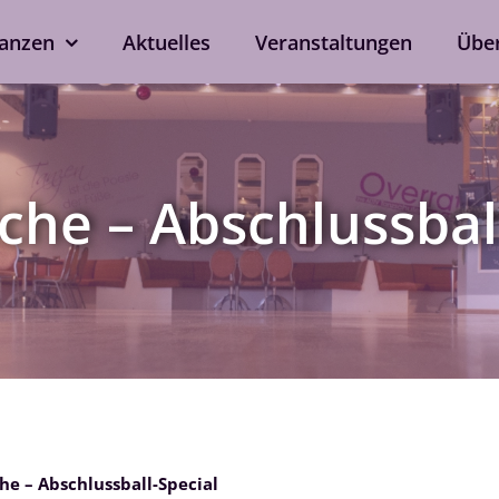
anzen
Aktuelles
Veranstaltungen
Übe
kshops
Tanzen ohne Part
rd
Line Dance
che – Abschlussbal
Single-Anmeldung
ox
Privatstunden
Nach Verfügbarkeit auch 
ein
bei eurem Wunschtrainer.
als Singleprivatstunde mög
Jetzt anfragen
he – Abschlussball-Special