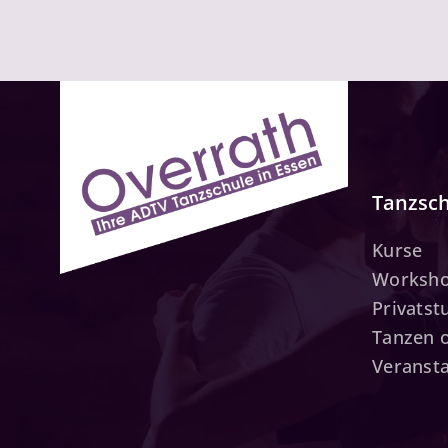
Tanzsc
Kurse
Worksh
Privats
Tanzen 
Veranst