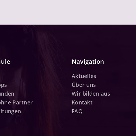
hule
Navigation
Aktuelles
ops
Über uns
tunden
Wir bilden aus
ohne Partner
Kontakt
altungen
FAQ