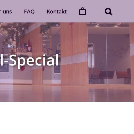
r uns
FAQ
Kontakt
ner
Dance with friends
Der „Dance with friends“-Club
l-Special
Mehr erfahren
Gutscheine
gerne
Verschenke unvergessliche
 Auch
Momente voller Rhythmus und
lich.
Leidenschaft.
Gutscheine ansehen