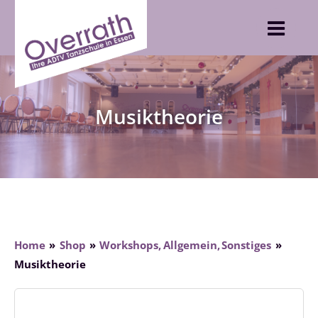
Skip
to
content
Musiktheorie
Home
Shop
Workshops
Allgemein
Sonstiges
Musiktheorie