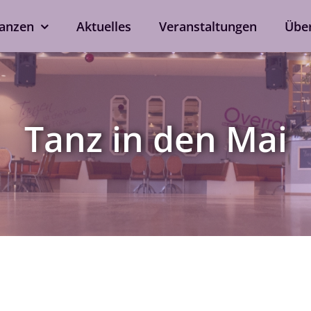
anzen
Aktuelles
Veranstaltungen
Übe
kshops
Tanzen ohne Part
rd
Line Dance
Tanz in den Mai
Single-Anmeldung
ox
Privatstunden
Nach Verfügbarkeit auch 
ein
bei eurem Wunschtrainer.
als Singleprivatstunde mög
Jetzt anfragen