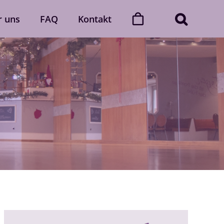
r uns
FAQ
Kontakt
ner
Dance with friends
Der „Dance with friends“-Club
Mehr erfahren
Gutscheine
gerne
Verschenke unvergessliche
 Auch
Momente voller Rhythmus und
lich.
Leidenschaft.
Gutscheine ansehen