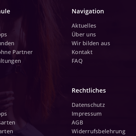
hule
Navigation
Aktuelles
ops
Über uns
tunden
Wir bilden aus
ohne Partner
Kontakt
altungen
FAQ
Rechtliches
Datenschutz
ops
Impressum
sarten
AGB
arten
Widerrufsbelehrung