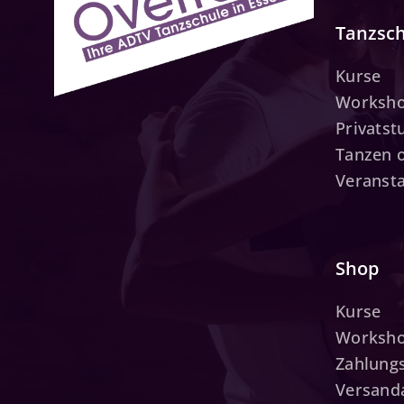
Tanzsc
Kurse
Worksh
Privats
Tanzen 
Veranst
Shop
Kurse
Worksh
Zahlung
Versand