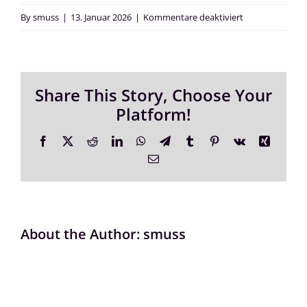
für
By
smuss
|
13. Januar 2026
|
Kommentare deaktiviert
Wann
und
wie
Share This Story, Choose Your
kann
Platform!
man
euch
Facebook
X
Reddit
LinkedIn
WhatsApp
Telegram
Tumblr
Pinterest
Vk
Xing
erreichen?
Email
About the Author: smuss