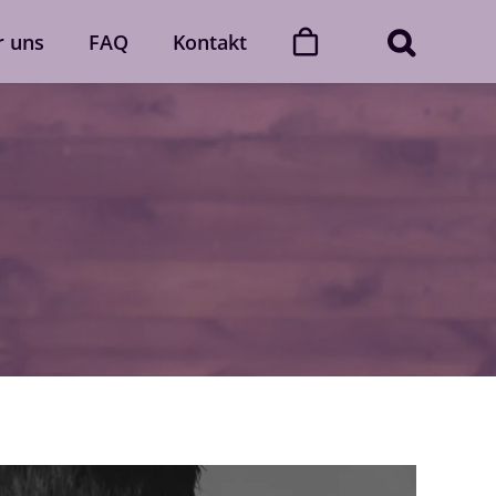
r uns
FAQ
Kontakt
ner
Dance with friends
Der „Dance with friends“-Club
Mehr erfahren
Gutscheine
gerne
Verschenke unvergessliche
 Auch
Momente voller Rhythmus und
lich.
Leidenschaft.
Gutscheine ansehen