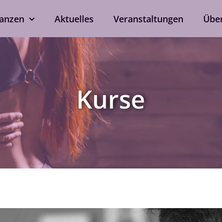
anzen
Aktuelles
Veranstaltungen
Übe
kshops
Tanzen ohne Part
rd
Line Dance
Kurse
Single-Anmeldung
ox
Privatstunden
Nach Verfügbarkeit auch 
ein
bei eurem Wunschtrainer.
als Singleprivatstunde mög
Jetzt anfragen