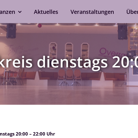
anzen
Aktuelles
Veranstaltungen
Übe
kshops
Tanzen ohne Part
rd
Line Dance
kreis dienstags 20:
Single-Anmeldung
ox
Privatstunden
Nach Verfügbarkeit auch 
ein
bei eurem Wunschtrainer.
als Singleprivatstunde mög
Jetzt anfragen
nstags 20:00 – 22:00 Uhr