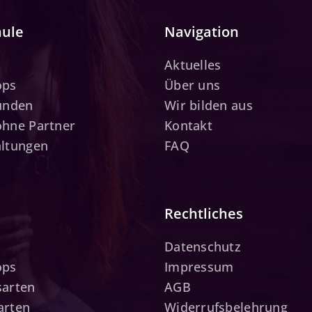
hule
Navigation
Aktuelles
ops
Über uns
tunden
Wir bilden aus
ohne Partner
Kontakt
altungen
FAQ
Rechtliches
Datenschutz
ops
Impressum
sarten
AGB
arten
Widerrufsbelehrung