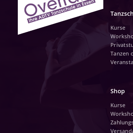
Tanzsc
Kurse
Worksh
Privats
Tanzen 
Veranst
Shop
Kurse
Worksh
Zahlung
Versand