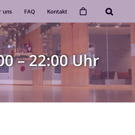
r uns
FAQ
Kontakt
ner
Dance with friends
Der „Dance with friends“-Club
00 – 22:00 Uhr
Mehr erfahren
Gutscheine
gerne
Verschenke unvergessliche
 Auch
Momente voller Rhythmus und
lich.
Leidenschaft.
Gutscheine ansehen