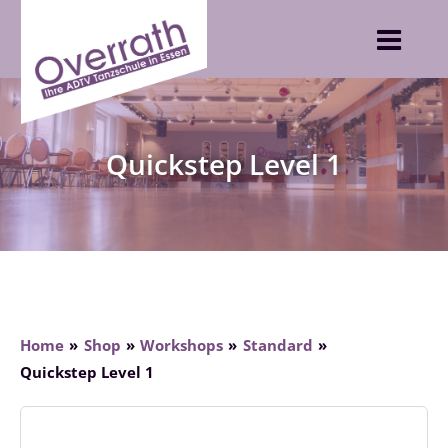
Skip
to
content
Quickstep Level 1
Home
Shop
Workshops
Standard
Quickstep Level 1