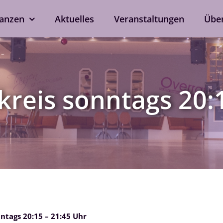
anzen
Aktuelles
Veranstaltungen
Übe
kshops
Tanzen ohne Part
rd
Line Dance
kreis sonntags 20:
Single-Anmeldung
ox
Privatstunden
Nach Verfügbarkeit auch 
ein
bei eurem Wunschtrainer.
als Singleprivatstunde mög
Jetzt anfragen
ntags 20:15 – 21:45 Uhr