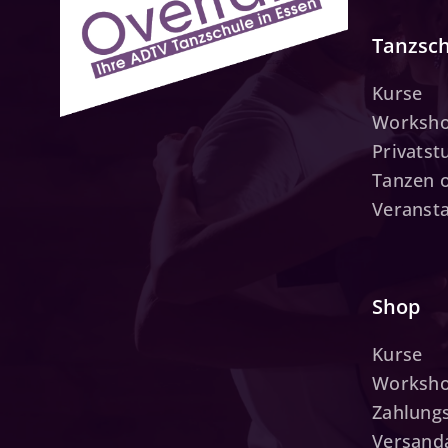
Tanzsc
Kurse
Worksh
Privats
Tanzen 
Veranst
Shop
Kurse
Worksh
Zahlung
Versand