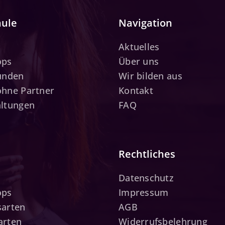
hule
Navigation
Aktuelles
ops
Über uns
tunden
Wir bilden aus
ohne Partner
Kontakt
altungen
FAQ
Rechtliches
Datenschutz
ops
Impressum
sarten
AGB
arten
Widerrufsbelehrung