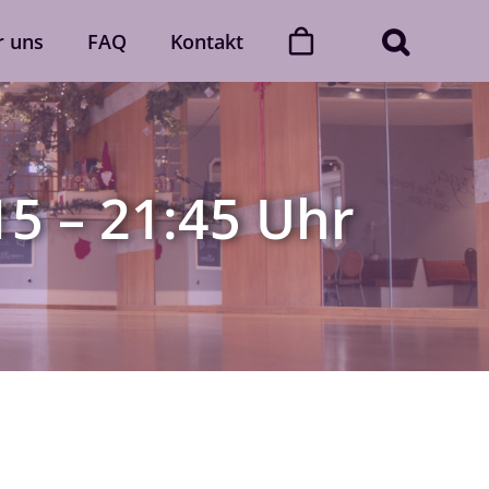
r uns
FAQ
Kontakt
ner
Dance with friends
Der „Dance with friends“-Club
15 – 21:45 Uhr
Mehr erfahren
Gutscheine
gerne
Verschenke unvergessliche
 Auch
Momente voller Rhythmus und
lich.
Leidenschaft.
Gutscheine ansehen