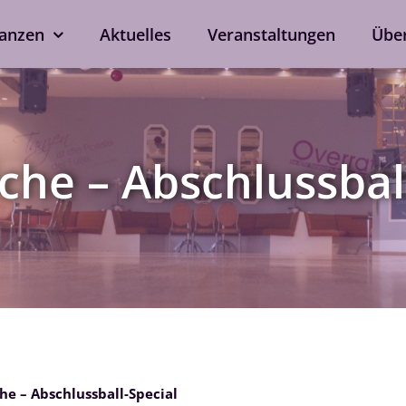
anzen
Aktuelles
Veranstaltungen
Übe
kshops
Tanzen ohne Part
rd
Line Dance
che – Abschlussbal
Single-Anmeldung
ox
Privatstunden
Nach Verfügbarkeit auch 
ein
bei eurem Wunschtrainer.
als Singleprivatstunde mög
Jetzt anfragen
he – Abschlussball-Special