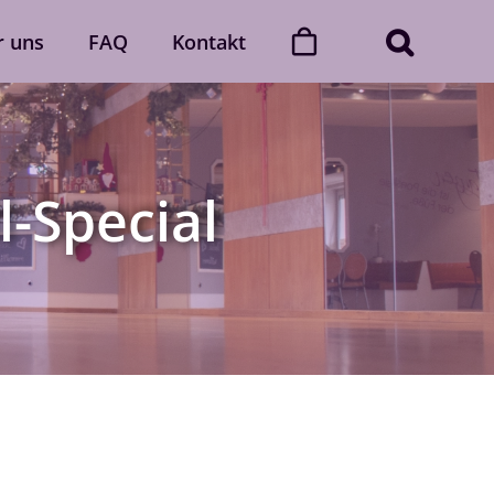
r uns
FAQ
Kontakt
ner
Dance with friends
Der „Dance with friends“-Club
l-Special
Mehr erfahren
Gutscheine
gerne
Verschenke unvergessliche
 Auch
Momente voller Rhythmus und
lich.
Leidenschaft.
Gutscheine ansehen