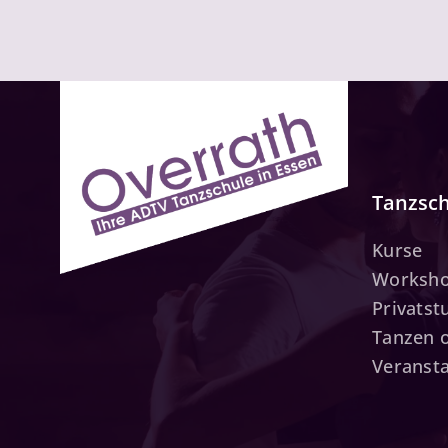
Tanzsc
Kurse
Worksh
Privats
Tanzen 
Veranst