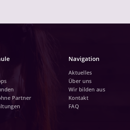
hule
Navigation
Aktuelles
ops
Über uns
tunden
Wir bilden aus
ohne Partner
Kontakt
altungen
FAQ