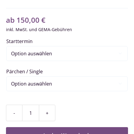
ab
150,00
€
inkl. MwSt.
Starttermin

Pärchen / Single

Fortschrittkurs
/
Stufe