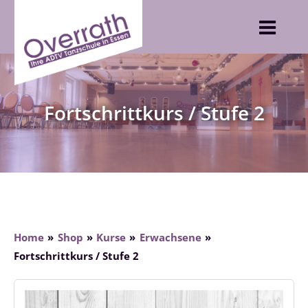
Skip
to
content
Fortschrittkurs / Stufe 2
Home
Shop
Kurse
Erwachsene
Fortschrittkurs / Stufe 2