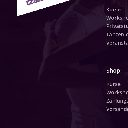
Kurse
Worksh
Privats
Tanzen 
Veranst
Shop
Kurse
Worksh
Zahlung
Versand