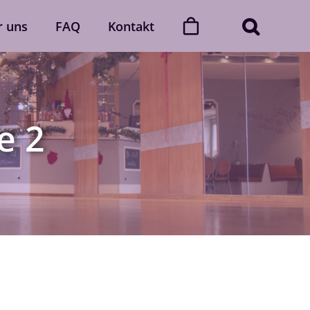
r uns
FAQ
Kontakt
ner
Dance with friends
Der „Dance with friends“-Club
e 2
Mehr erfahren
Gutscheine
gerne
Verschenke unvergessliche
 Auch
Momente voller Rhythmus und
lich.
Leidenschaft.
Gutscheine ansehen