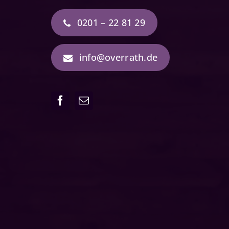
0201 – 22 81 29
info@overrath.de