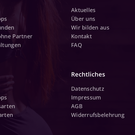
Aktuelles
ops
Über uns
tunden
Wir bilden aus
ohne Partner
Kontakt
altungen
FAQ
Rechtliches
Datenschutz
ops
Impressum
sarten
AGB
arten
Widerrufsbelehrung