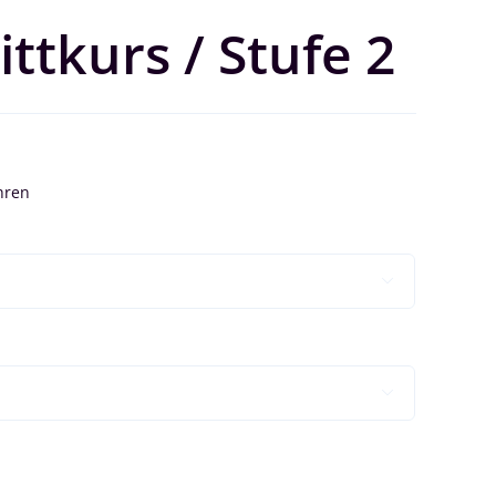
ittkurs / Stufe 2

