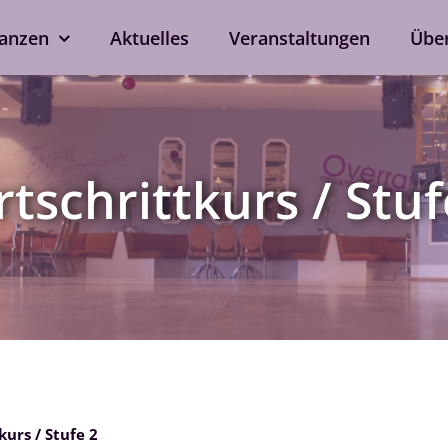
anzen
Aktuelles
Veranstaltungen
Übe
kshops
Tanzen ohne Part
rd
Line Dance
rtschrittkurs / Stuf
Single-Anmeldung
ox
Privatstunden
Nach Verfügbarkeit auch 
ein
bei eurem Wunschtrainer.
als Singleprivatstunde mög
Jetzt anfragen
kurs / Stufe 2