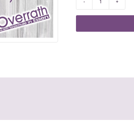
Fortschrittkurs
/
Stufe
2
Menge