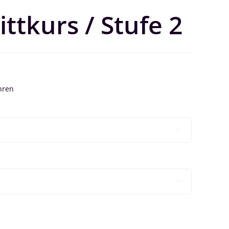
ittkurs / Stufe 2

