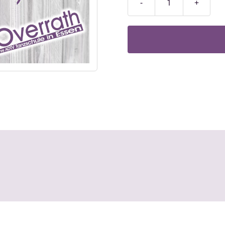
Fortschrittkurs
/
Stufe
2
Menge