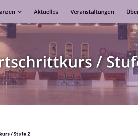
anzen
Aktuelles
Veranstaltungen
Übe
kshops
Tanzen ohne Part
rd
Line Dance
rtschrittkurs / Stuf
Single-Anmeldung
ox
Privatstunden
Nach Verfügbarkeit auch 
ein
bei eurem Wunschtrainer.
als Singleprivatstunde mög
Jetzt anfragen
kurs / Stufe 2