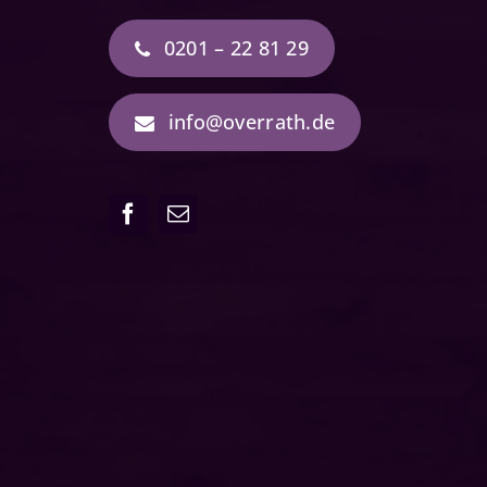
0201 – 22 81 29
info@overrath.de