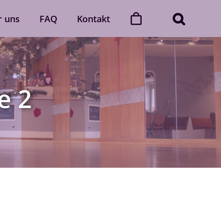
r uns
FAQ
Kontakt
ner
Dance with friends
Der „Dance with friends“-Club
e 2
Mehr erfahren
Gutscheine
gerne
Verschenke unvergessliche
 Auch
Momente voller Rhythmus und
lich.
Leidenschaft.
Gutscheine ansehen