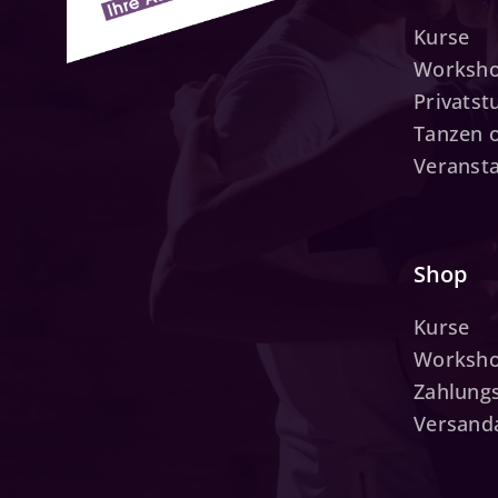
Kurse
Worksh
Privats
Tanzen 
Veranst
Shop
Kurse
Worksh
Zahlung
Versand