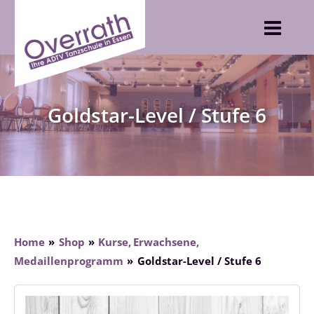
Skip
to
content
Goldstar-Level / Stufe 6
Home
Shop
Kurse
Erwachsene
Medaillenprogramm
Goldstar-Level / Stufe 6