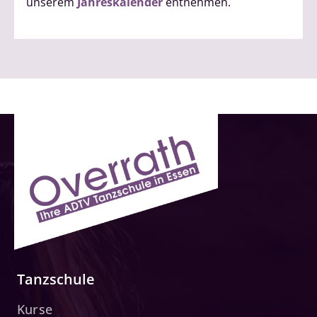
unserem
Jahreskalender
entnehmen.
Tanzschule
Kurse