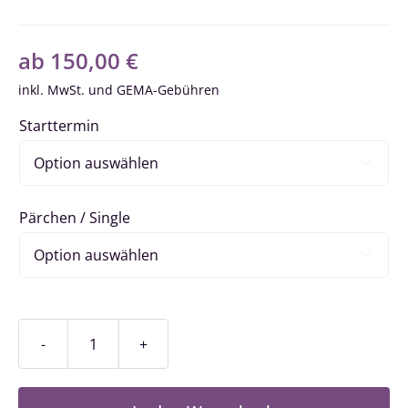
ab
150,00
€
inkl. MwSt.
Starttermin

Pärchen / Single

Goldstar-
Level
/