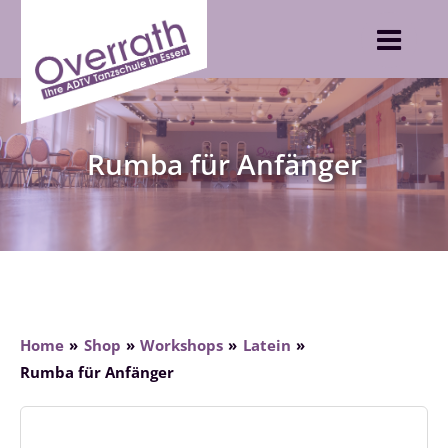
Skip
to
content
Rumba für Anfänger
Home
Shop
Workshops
Latein
Rumba für Anfänger