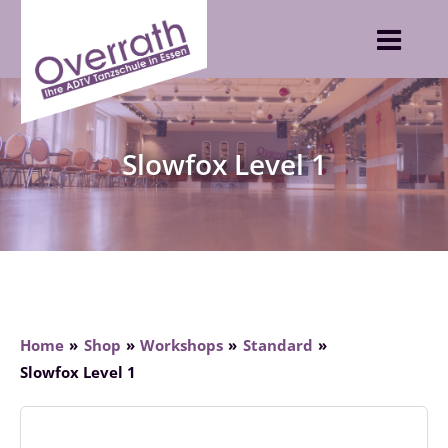
Skip
to
content
Slowfox Level 1
Home
Shop
Workshops
Standard
Slowfox Level 1