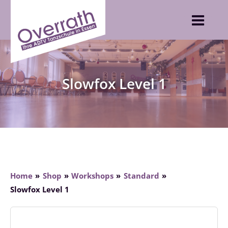
Skip
to
content
Slowfox Level 1
Home
Shop
Workshops
Standard
Slowfox Level 1