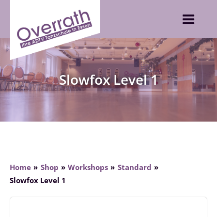
Skip
to
content
Slowfox Level 1
Home
Shop
Workshops
Standard
Slowfox Level 1