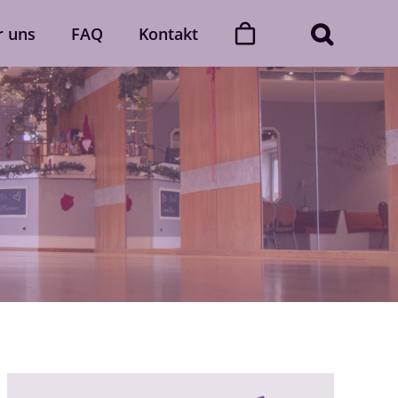
r uns
FAQ
Kontakt
ner
Dance with friends
Der „Dance with friends“-Club
Mehr erfahren
Gutscheine
gerne
Verschenke unvergessliche
 Auch
Momente voller Rhythmus und
lich.
Leidenschaft.
Gutscheine ansehen