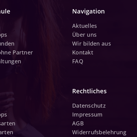
hule
Navigation
Aktuelles
ops
Über uns
tunden
Wir bilden aus
ohne Partner
Kontakt
altungen
FAQ
Rechtliches
Datenschutz
ops
Impressum
sarten
AGB
arten
Widerrufsbelehrung