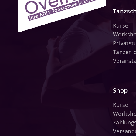
Tanzsc
Kurse
Worksh
Privats
Tanzen 
Veranst
Shop
Kurse
Worksh
Zahlung
Versand