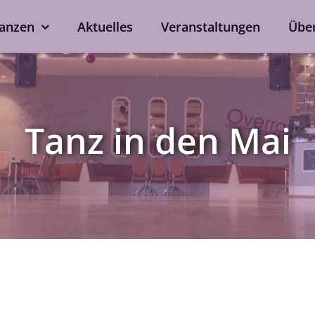
anzen
Aktuelles
Veranstaltungen
Übe
kshops
Tanzen ohne Part
rd
Line Dance
Tanz in den Mai
Single-Anmeldung
ox
Privatstunden
Nach Verfügbarkeit auch 
ein
bei eurem Wunschtrainer.
als Singleprivatstunde mög
Jetzt anfragen