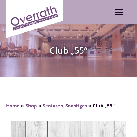
Skip
to
content
Club „55“
Home
Shop
Senioren
Sonstiges
Club „55“