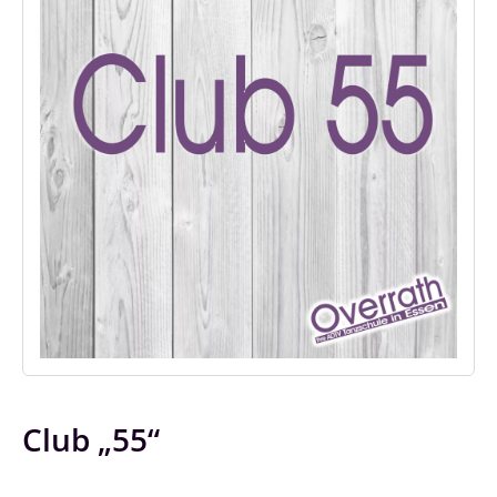
Club „55“