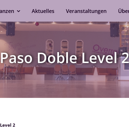
anzen
Aktuelles
Veranstaltungen
Übe
kshops
Tanzen ohne Part
rd
Line Dance
Paso Doble Level 
Single-Anmeldung
ox
Privatstunden
Nach Verfügbarkeit auch 
ein
bei eurem Wunschtrainer.
als Singleprivatstunde mög
Jetzt anfragen
Level 2