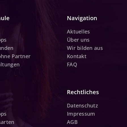
hule
Navigation
Aktuelles
ops
Über uns
tunden
Wir bilden aus
ohne Partner
Kontakt
altungen
FAQ
Rechtliches
Datenschutz
ops
Impressum
sarten
AGB