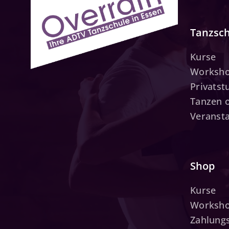
Tanzsc
Kurse
Worksh
Privats
Tanzen 
Veranst
Shop
Kurse
Worksh
Zahlung