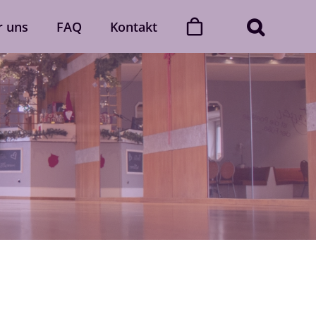
r uns
FAQ
Kontakt
ner
Dance with friends
Der „Dance with friends“-Club
2
Mehr erfahren
Gutscheine
gerne
Verschenke unvergessliche
 Auch
Momente voller Rhythmus und
lich.
Leidenschaft.
Gutscheine ansehen