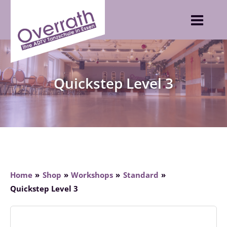
Skip
to
content
Quickstep Level 3
Home
Shop
Workshops
Standard
Quickstep Level 3