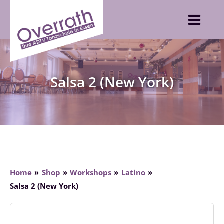
Skip
to
content
Salsa 2 (New York)
Home
Shop
Workshops
Latino
Salsa 2 (New York)