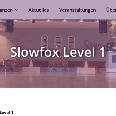
anzen
Aktuelles
Veranstaltungen
Übe
kshops
Tanzen ohne Part
rd
Line Dance
Slowfox Level 1
Single-Anmeldung
ox
Privatstunden
Nach Verfügbarkeit auch 
ein
bei eurem Wunschtrainer.
als Singleprivatstunde mög
Jetzt anfragen
Level 1