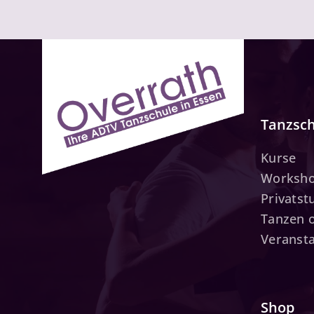
Tanzsc
Kurse
Worksh
Privats
Tanzen 
Veranst
Shop