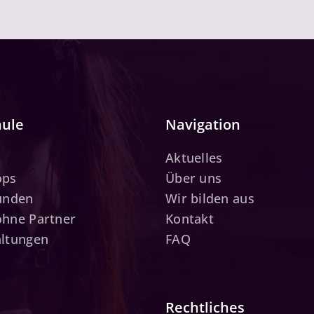
hule
Navigation
Aktuelles
ops
Über uns
tunden
Wir bilden aus
ohne Partner
Kontakt
altungen
FAQ
Rechtliches