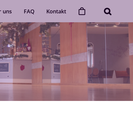
r uns
FAQ
Kontakt
ner
Dance with friends
Der „Dance with friends“-Club
Mehr erfahren
Gutscheine
gerne
Verschenke unvergessliche
 Auch
Momente voller Rhythmus und
lich.
Leidenschaft.
Gutscheine ansehen