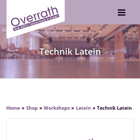
Skip
to
content
Technik Latein
Home
Shop
Workshops
Latein
Technik Latein