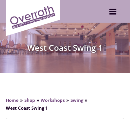
Skip
to
content
West Coast Swing 1
Home
Shop
Workshops
Swing
West Coast Swing 1