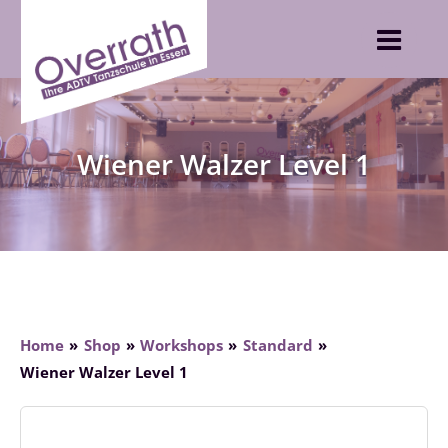
Skip
to
content
Wiener Walzer Level 1
Home
Shop
Workshops
Standard
Wiener Walzer Level 1