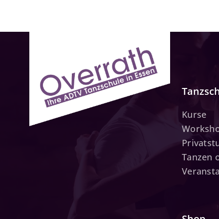
Tanzsc
Kurse
Worksh
Privats
Tanzen 
Veranst
Shop