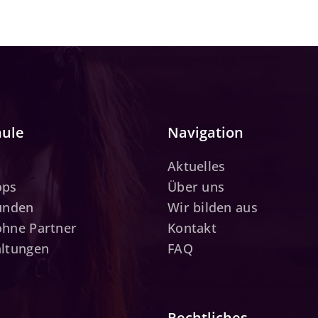
hule
Navigation
Aktuelles
ops
Über uns
tunden
Wir bilden aus
ohne Partner
Kontakt
altungen
FAQ
Rechtliches