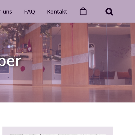
r uns
FAQ
Kontakt
ner
Dance with friends
Der „Dance with friends“-Club
ber
Mehr erfahren
Gutscheine
gerne
Verschenke unvergessliche
 Auch
Momente voller Rhythmus und
lich.
Leidenschaft.
Gutscheine ansehen