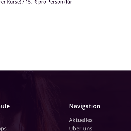
er Kurse) / 15,- € pro Person (für
hule
Navigation
Aktuelles
ops
Über uns