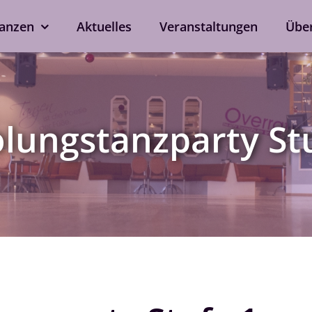
anzen
Aktuelles
Veranstaltungen
Übe
kshops
Tanzen ohne Part
rd
Line Dance
ungstanzparty Stu
Single-Anmeldung
ox
Privatstunden
Nach Verfügbarkeit auch 
ein
bei eurem Wunschtrainer.
als Singleprivatstunde mög
Jetzt anfragen