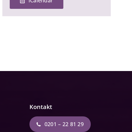
iCalendar
Kontakt
0201 – 22 81 29