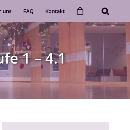
r uns
FAQ
Kontakt
ner
Dance with friends
Der „Dance with friends“-Club
fe 1 – 4.1
Mehr erfahren
Gutscheine
gerne
Verschenke unvergessliche
 Auch
Momente voller Rhythmus und
lich.
Leidenschaft.
Gutscheine ansehen